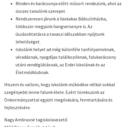
Minden év karácsonya előtt műsort rendezünk, ahol az
összes tanulónk szerepel.
Rendszeresen járunk a Vaskakas Bábszínházba,
többször megyünk hangversenyre is. Az
úszásoktatásra a tavaszi időszakban nyújtunk
lehetőséget.
Iskolánk helyet ad még különféle tanfolyamoknak,
véradásnak, nyugdíjas találkozóknak, falukarácsony
utáni vendéglátásnak, az Erdei Iskolának és az
Életmódklubnak.
Hiszem és vallom, hogy iskolánk működése nélkül sokkal
szegényebb lenne falunk élete. Ezért törekszünk az
Önkormányzattal együtt megóvására, fenntartására és
fejlesztésére.
Nagy Ambrusné tagiskolavezető