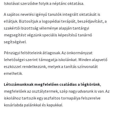
Iskolával szerződve folyik a néptánc oktatása.
A sajátos nevelési igényű tanulók integrált oktatását is
ellátjuk. Biztosítjuk a logopédiai terápiát, beszédjavítást, a
szakértői bizottság véleménye alapján tantárgyi
megsegítést végzünk speciális képesítésű tanárnő
segítségével.
Pénzügyi feltételeink átlagosak. Az önkormányzat
lehetőségei szerint támogatja iskolánkat. Minden alapvető
eszközzel rendelkezünk, melyek a tanítás színvonalát
emelhetik.
Létszámunknak megfelelően családias a légkörünk
,
megfelelőek az osztálytermek, szép nagy udvarunk is van. Az
iskolához tartozik egy aszfaltos tornapálya felszerelve
kosárlabda palánkkal és kapukkal.