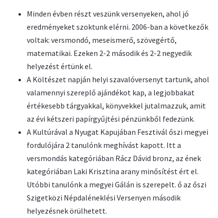
Minden évben részt veszünk versenyeken, ahol jó
eredményeket szoktunk elérni. 2006-ban a következők
voltak: versmondó, meseismerő, szövegértő,
matematikai. Ezeken 2-2 második és 2-2 negyedik
helyezést értünk el.
A Költészet napján helyi szavalóversenyt tartunk, ahol
valamennyi szereplő ajándékot kap, a legjobbakat
értékesebb tárgyakkal, könyvekkel jutalmazzuk, amit
az évi kétszeri papírgyűjtési pénzünkből fedezünk.
A Kultúrával a Nyugat Kapujában Fesztivál őszi megyei
fordulójára 2 tanulónk meghívást kapott. Itt a
versmondás kategóriában Rácz Dávid bronz, az ének
kategóriában Laki Krisztina arany minősítést ért el.
Utóbbi tanulónk a megyei Gálán is szerepelt. ő az őszi
Szigetközi Népdaléneklési Versenyen második
helyezésnek örülhetett.