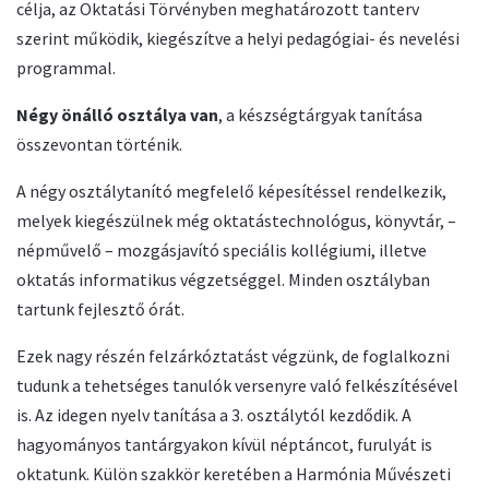
célja, az Oktatási Törvényben meghatározott tanterv
szerint működik, kiegészítve a helyi pedagógiai- és nevelési
programmal.
Négy önálló osztálya van
, a készségtárgyak tanítása
összevontan történik.
A négy osztálytanító megfelelő képesítéssel rendelkezik,
melyek kiegészülnek még oktatástechnológus, könyvtár, –
népművelő – mozgásjavító speciális kollégiumi, illetve
oktatás informatikus végzetséggel. Minden osztályban
tartunk fejlesztő órát.
Ezek nagy részén felzárkóztatást végzünk, de foglalkozni
tudunk a tehetséges tanulók versenyre való felkészítésével
is. Az idegen nyelv tanítása a 3. osztálytól kezdődik. A
hagyományos tantárgyakon kívül néptáncot, furulyát is
oktatunk. Külön szakkör keretében a Harmónia Művészeti