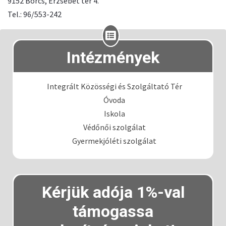
9152 Börcs, Erzsébet tér 4.
Tel.: 96/553-242
Intézmények
Integrált Közösségi és Szolgáltató Tér
Óvoda
Iskola
Védőnői szolgálat
Gyermekjóléti szolgálat
Kérjük adója 1%-val
támogassa