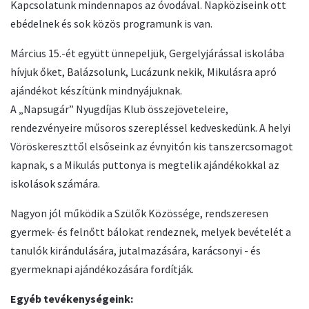
Kapcsolatunk mindennapos az óvodával. Napköziseink ott
ebédelnek és sok közös programunk is van.
Március 15.-ét együtt ünnepeljük, Gergelyjárással iskolába
hívjuk őket, Balázsolunk, Lucázunk nekik, Mikulásra apró
ajándékot készítünk mindnyájuknak.
A „Napsugár” Nyugdíjas Klub összejöveteleire,
rendezvényeire műsoros szerepléssel kedveskedünk. A helyi
Vöröskereszttől elsőseink az évnyitón kis tanszercsomagot
kapnak, s a Mikulás puttonya is megtelik ajándékokkal az
iskolások számára.
Nagyon jól működik a Szülők Közössége, rendszeresen
gyermek- és felnőtt bálokat rendeznek, melyek bevételét a
tanulók kirándulására, jutalmazására, karácsonyi - és
gyermeknapi ajándékozására fordítják.
Egyéb tevékenységeink: