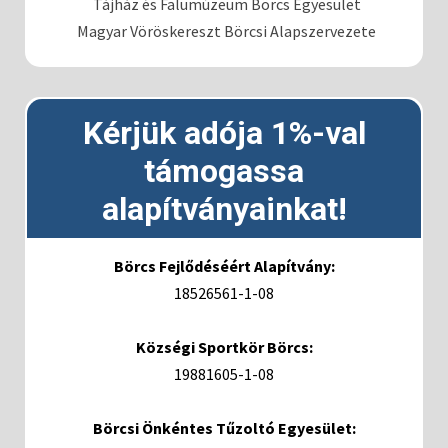
Tájház és Falumúzeum Börcs Egyesület
Magyar Vöröskereszt Börcsi Alapszervezete
Kérjük adója 1%-val
támogassa
alapítványainkat!
Börcs Fejlődéséért Alapítvány:
18526561-1-08
Községi Sportkör Börcs:
19881605-1-08
Börcsi Önkéntes Tűzoltó Egyesület: