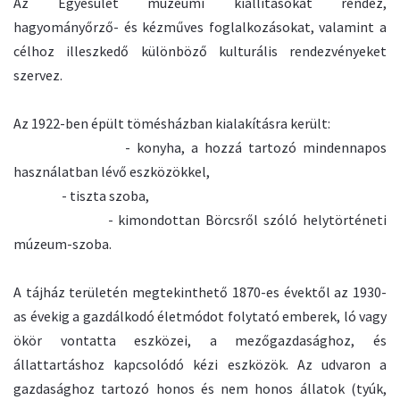
Az Egyesület múzeumi kiállításokat rendez,
hagyományőrző- és kézműves foglalkozásokat, valamint a
célhoz illeszkedő különböző kulturális rendezvényeket
szervez.
Az 1922-ben épült tömésházban kialakításra került:
- konyha, a hozzá tartozó mindennapos
használatban lévő eszközökkel,
- tiszta szoba,
- kimondottan Börcsről szóló helytörténeti
múzeum-szoba.
A tájház területén megtekinthető 1870-es évektől az 1930-
as évekig a gazdálkodó életmódot folytató emberek, ló vagy
ökör vontatta eszközei, a mezőgazdasághoz, és
állattartáshoz kapcsolódó kézi eszközök. Az udvaron a
gazdasághoz tartozó honos és nem honos állatok (tyúk,