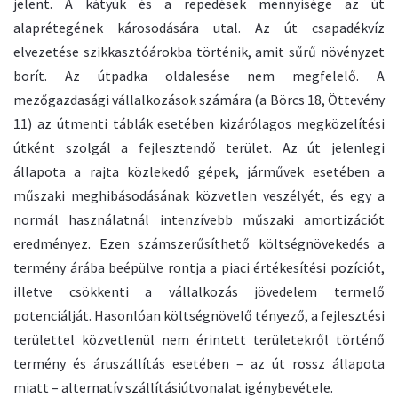
jelent. A kátyúk és a repedések mennyisége az út
alaprétegének károsodására utal. Az út csapadékvíz
elvezetése szikkasztóárokba történik, amit sűrű növényzet
borít. Az útpadka oldalesése nem megfelelő. A
mezőgazdasági vállalkozások számára (a Börcs 18, Öttevény
11) az útmenti táblák esetében kizárólagos megközelítési
útként szolgál a fejlesztendő terület. Az út jelenlegi
állapota a rajta közlekedő gépek, járművek esetében a
műszaki meghibásodásának közvetlen veszélyét, és egy a
normál használatnál intenzívebb műszaki amortizációt
eredményez. Ezen számszerűsíthető költségnövekedés a
termény árába beépülve rontja a piaci értékesítési pozíciót,
illetve csökkenti a vállalkozás jövedelem termelő
potenciálját. Hasonlóan költségnövelő tényező, a fejlesztési
területtel közvetlenül nem érintett területekről történő
termény és áruszállítás esetében – az út rossz állapota
miatt – alternatív szállításiútvonalat igénybevétele.