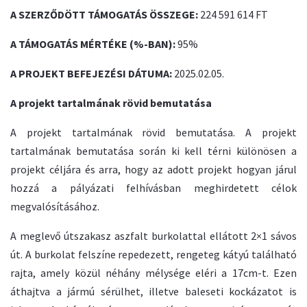
A SZERZŐDÖTT TÁMOGATÁS ÖSSZEGE:
224 591 614 FT
A TÁMOGATÁS MÉRTÉKE (%-BAN):
95%
A PROJEKT BEFEJEZÉSI DÁTUMA:
2025.02.05.
A projekt tartalmának rövid bemutatása
A projekt tartalmának rövid bemutatása. A projekt
tartalmának bemutatása során ki kell térni különösen a
projekt céljára és arra, hogy az adott projekt hogyan járul
hozzá a pályázati felhívásban meghirdetett célok
megvalósításához.
A meglevő útszakasz aszfalt burkolattal ellátott 2×1 sávos
út. A burkolat felszíne repedezett, rengeteg kátyú található
rajta, amely közül néhány mélysége eléri a 17cm-t. Ezen
áthajtva a jármú sérülhet, illetve baleseti kockázatot is