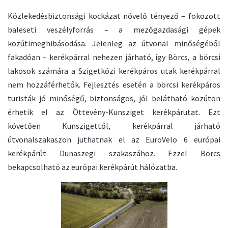
Közlekedésbiztonsági kockázat növelő tényező – fokozott
baleseti veszélyforrás – a mezőgazdasági gépek
közútimeghibásodása. Jelenleg az útvonal minőségéből
fakadóan – kerékpárral nehezen járható, így Börcs, a börcsi
lakosok számára a Szigetközi kerékpáros utak kerékpárral
nem hozzáférhetők. Fejlesztés esetén a börcsi kerékpáros
turisták jó minőségű, biztonságos, jól belátható közúton
érhetik el az Öttevény-Kunsziget kerékpárutat. Ezt
követően Kunszigettől, kerékpárral járható
útvonalszakaszon juthatnak el az EuroVelo 6 európai
kerékpárút Dunaszegi szakaszához. Ezzel Börcs
bekapcsolható az európai kerékpárút hálózatba.