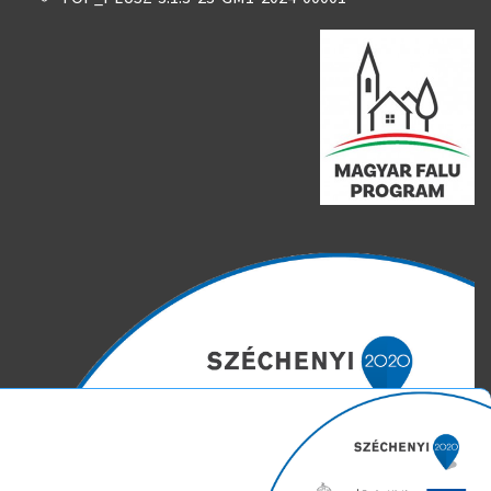
Weboldalunk süti (cookie) fájlokat használ. Ezeket a fájlokat az
Ön gépén tárolja a rendszer. A cookie-k személyek
azonosítására, látogatási szokásaik követésére nem