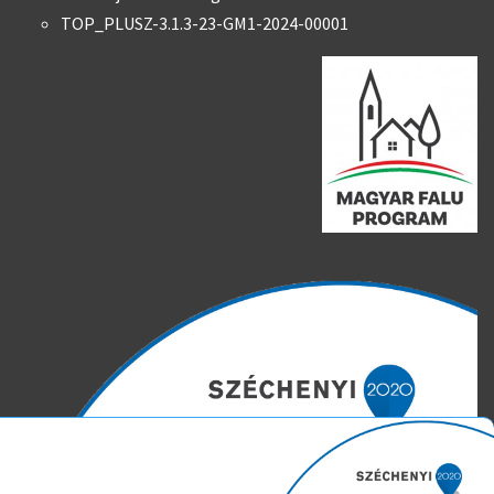
TOP_PLUSZ-3.1.3-23-GM1-2024-00001
Weboldalunk süti (cookie) fájlokat használ. Ezeket a fájlokat az
Ön gépén tárolja a rendszer. A cookie-k személyek