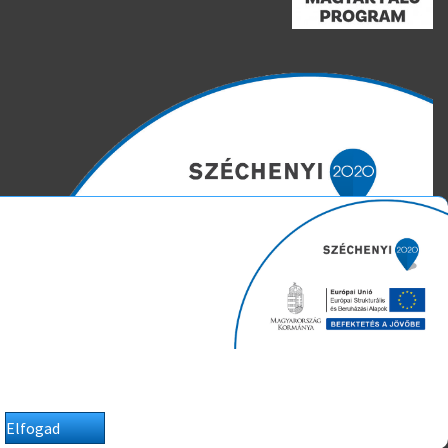
Weboldalunk süti (cookie) fájlokat használ. Ezeket a fájlokat az
Ön gépén tárolja a rendszer. A cookie-k személyek
azonosítására, látogatási szokásaik követésére nem
alkalmasak, szolgáltatásaink biztosításához szükségesek.
Az oldal használatával Ön beleegyezik a cookie-k használatába.
https://www.borcs.hu/index.php/adatkezelési-tájékoztató
Felhasználási feltételek
Impresszum
Adatkezelési tájékoztató
Általános közzétételi lista
Elfogad