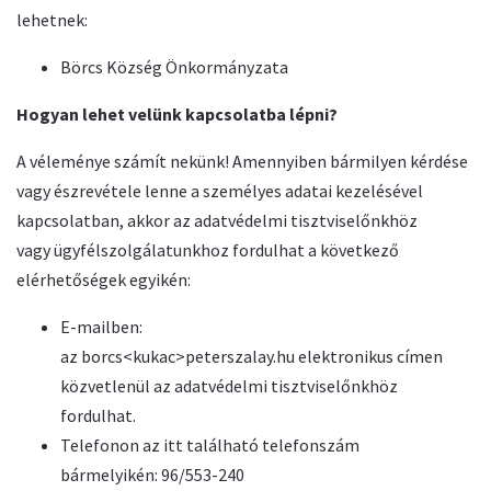
lehetnek:
Börcs Község Önkormányzata
Hogyan lehet velünk kapcsolatba lépni?
A véleménye számít nekünk! Amennyiben bármilyen kérdése
vagy észrevétele lenne a személyes adatai kezelésével
kapcsolatban, akkor az adatvédelmi tisztviselőnkhöz
vagy ügyfélszolgálatunkhoz fordulhat a következő
elérhetőségek egyikén:
E-mailben:
az borcs<kukac>peterszalay.hu elektronikus címen
közvetlenül az adatvédelmi tisztviselőnkhöz
fordulhat.
Telefonon az itt található telefonszám
bármelyikén: 96/553-240