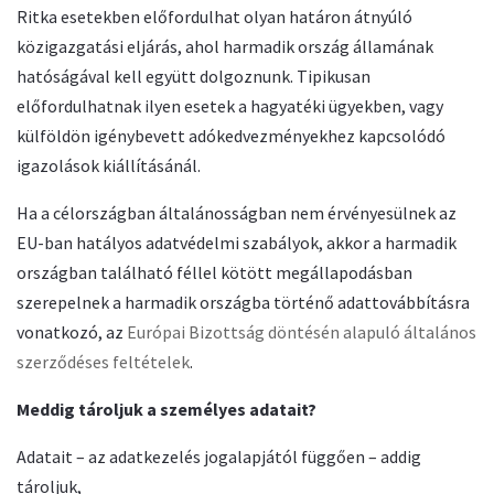
Ritka esetekben előfordulhat olyan határon átnyúló
közigazgatási eljárás, ahol harmadik ország államának
hatóságával kell együtt dolgoznunk. Tipikusan
előfordulhatnak ilyen esetek a hagyatéki ügyekben, vagy
külföldön igénybevett adókedvezményekhez kapcsolódó
igazolások kiállításánál.
Ha a célországban általánosságban nem érvényesülnek az
EU-ban hatályos adatvédelmi szabályok, akkor a harmadik
országban található féllel kötött megállapodásban
szerepelnek a harmadik országba történő adattovábbításra
vonatkozó, az
Európai Bizottság döntésén alapuló általános
szerződéses feltételek
.
Meddig tároljuk a személyes adatait?
Adatait – az adatkezelés jogalapjától függően – addig
tároljuk,