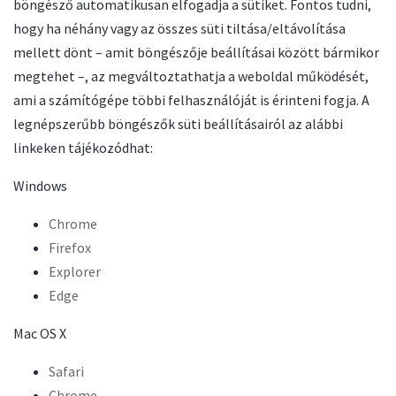
böngésző automatikusan elfogadja a sütiket. Fontos tudni,
hogy ha néhány vagy az összes süti tiltása/eltávolítása
mellett dönt – amit böngészője beállításai között bármikor
megtehet –, az megváltoztathatja a weboldal működését,
ami a számítógépe többi felhasználóját is érinteni fogja. A
legnépszerűbb böngészők süti beállításairól az alábbi
linkeken tájékozódhat:
Windows
Chrome
Firefox
Explorer
Edge
Mac OS X
Safari
Chrome