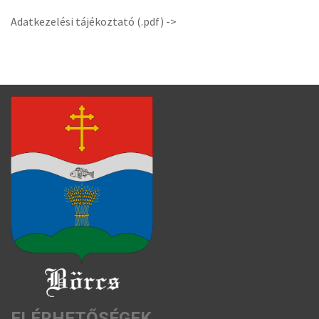
Adatkezelési tájékoztató (.pdf) ->
ELÉRHETŐSÉGEK