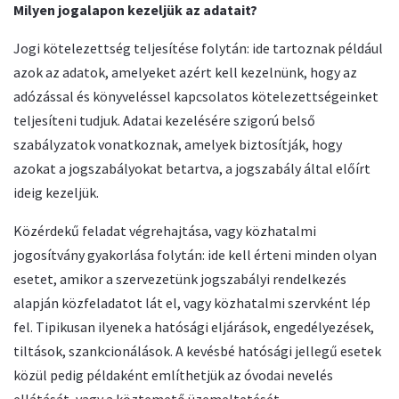
Milyen jogalapon kezeljük az adatait?
Jogi kötelezettség teljesítése folytán: ide tartoznak például
azok az adatok, amelyeket azért kell kezelnünk, hogy az
adózással és könyveléssel kapcsolatos kötelezettségeinket
teljesíteni tudjuk. Adatai kezelésére szigorú belső
szabályzatok vonatkoznak, amelyek biztosítják, hogy
azokat a jogszabályokat betartva, a jogszabály által előírt
ideig kezeljük.
Közérdekű feladat végrehajtása, vagy közhatalmi
jogosítvány gyakorlása folytán: ide kell érteni minden olyan
esetet, amikor a szervezetünk jogszabályi rendelkezés
alapján közfeladatot lát el, vagy közhatalmi szervként lép
fel. Tipikusan ilyenek a hatósági eljárások, engedélyezések,
tiltások, szankcionálások. A kevésbé hatósági jellegű esetek
közül pedig példaként említhetjük az óvodai nevelés