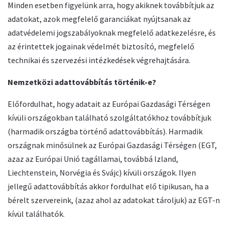
Minden esetben figyelünk arra, hogy akiknek továbbítjuk az
adatokat, azok megfelelő garanciákat nyújtsanak az
adatvédelemi jogszabályoknak megfelelő adatkezelésre, és
az érintettek jogainak védelmét biztosító, megfelelő
technikai és szervezési intézkedések végrehajtására.
Nemzetközi adattovábbítás történik-e?
Előfordulhat, hogy adatait az Európai Gazdasági Térségen
kívüli országokban található szolgáltatókhoz továbbítjuk
(harmadik országba történő adattovábbítás). Harmadik
országnak minősülnek az Európai Gazdasági Térségen (EGT,
azaz az Európai Unió tagállamai, továbbá Izland,
Liechtenstein, Norvégia és Svájc) kívüli országok. Ilyen
jellegű adattovábbítás akkor fordulhat elő tipikusan, ha a
bérelt szervereink, (azaz ahol az adatokat tároljuk) az EGT-n
kívül találhatók.