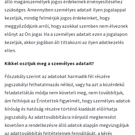
álló magánszemélyek jogos érdekeinek érvényesítéséhez
szükséges. Amennyiben személyes adatait ilyen jogalappal
kezeljük, mindig felmérjük jogos érdekeinket, hogy
meggyőződjünk arról, hogy azokkal szemben nem élveznek
előnyt az Ön jogai. Ha a személyes adatait ezen a jogalapon
kezeljük, akkor jogában áll tiltakozni az ilyen adatkezelés
ellen.
Kikkel osztjuk meg a személyes adatait?
Főszabály szerint az adatokat harmadik fél részére
jogszabályi felhatalmazás nélkül, vagy ha azt a közérdekű
feladatellátás módja nem követeli meg, nem továbbítjuk,
ám felhívjuk az Érintettek figyelmét, hogy személyes adatok
bíróság és hatóság részére történő kiadását előírhatja
jogszabály. Az adattovábbításra irányuló megkeresést
követően a rendelkezésre álló adatok alapján megvizsgáljuk
az adattovábbítás feltételeinek fennállását, a kérés