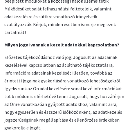
beépített modulokat a közösségi hálók üzemeltetik.
Működésüket saját felhasználási feltételeik, valamint
adatkezelésre és sütikre vonatkozó irányelveik
szabályozzák. Kérjük, minden esetben ismerje meg ezek
tartalmát!
Milyen jogai vannak a kezelt adatokkal kapcsolatban?
Előzetes tájékozódáshoz való jog: Jogosult az adatainak
kezelésével kapcsolatban az átlátható tájékoztatásra,
információra adatainak kezelését illetően, továbbá az
érintetti jogainak gyakorlására vonatkozó lehetőségekről.
Igyekszünk az Ön adatkezelésére vonatkozó információkat
több módon is elérhetővé tenni. Jogosult, hogy hozzáférjen
az Önre vonatkozóan gyűjtött adatokhoz, valamint arra,
hogy egyszerűen és észszerű időközönként, az adatkezelés
jogszerűségének megállapítása és ellenőrzése érdekében
gyakorolja e jogát.