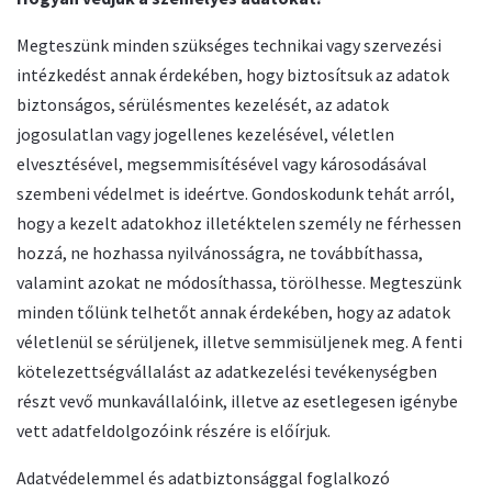
Megteszünk minden szükséges technikai vagy szervezési
intézkedést annak érdekében, hogy biztosítsuk az adatok
biztonságos, sérülésmentes kezelését, az adatok
jogosulatlan vagy jogellenes kezelésével, véletlen
elvesztésével, megsemmisítésével vagy károsodásával
szembeni védelmet is ideértve. Gondoskodunk tehát arról,
hogy a kezelt adatokhoz illetéktelen személy ne férhessen
hozzá, ne hozhassa nyilvánosságra, ne továbbíthassa,
valamint azokat ne módosíthassa, törölhesse. Megteszünk
minden tőlünk telhetőt annak érdekében, hogy az adatok
véletlenül se sérüljenek, illetve semmisüljenek meg. A fenti
kötelezettségvállalást az adatkezelési tevékenységben
részt vevő munkavállalóink, illetve az esetlegesen igénybe
vett adatfeldolgozóink részére is előírjuk.
Adatvédelemmel és adatbiztonsággal foglalkozó