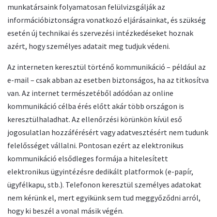
munkatársaink folyamatosan felülvizsgálják az
információbiztonságra vonatkozó eljárásainkat, és szükség
esetén új technikai és szervezési intézkedéseket hoznak
azért, hogy személyes adatait meg tudjuk védeni.
Az interneten keresztül történő kommunikáció – például az
e-mail – csak abban az esetben biztonságos, ha az titkosítva
van. Az internet természetéből adódóan az online
kommunikáció célba érés előtt akár több országon is
keresztülhaladhat. Az ellenőrzési körünkön kívül eső
jogosulatlan hozzáférésért vagy adatvesztésért nem tudunk
felelősséget vállalni. Pontosan ezért az elektronikus
kommunikáció elsődleges formája a hitelesített
elektronikus ügyintézésre dedikált platformok (e-papír,
ügyfélkapu, stb.). Telefonon keresztül személyes adatokat
nem kérünk el, mert egyikünk sem tud meggyőződni arról,
hogy ki beszél a vonal másik végén.