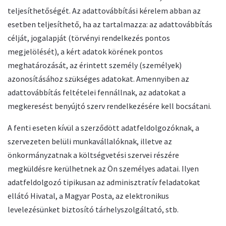
teljesíthetőségét. Az adattovábbítási kérelem abban az
esetben teljesíthető, ha az tartalmazza: az adattovábbítás
célját, jogalapját (törvényi rendelkezés pontos
megjelölését), a kért adatok körének pontos
meghatározását, az érintett személy (személyek)
azonosításához szükséges adatokat. Amennyiben az
adattovábbítás feltételei fennállnak, az adatokat a
megkeresést benyújtó szerv rendelkezésére kell bocsátani.
A fenti eseten kívül a szerződött adatfeldolgozóknak, a
szervezeten belüli munkavállalóknak, illetve az
önkormányzatnak a költségvetési szervei részére
megküldésre kerülhetnek az Ön személyes adatai. Ilyen
adatfeldolgozó tipikusan az adminisztratív feladatokat
ellátó Hivatal, a Magyar Posta, az elektronikus
levelezésünket biztosító tárhelyszolgáltató, stb.