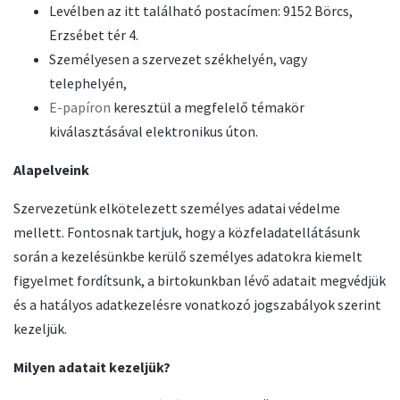
Levélben az itt található postacímen: 9152 Börcs,
Erzsébet tér 4.
Személyesen a szervezet székhelyén, vagy
telephelyén,
E-papíron
keresztül a megfelelő témakör
kiválasztásával elektronikus úton.
Alapelveink
Szervezetünk elkötelezett személyes adatai védelme
mellett. Fontosnak tartjuk, hogy a közfeladatellátásunk
során a kezelésünkbe kerülő személyes adatokra kiemelt
figyelmet fordítsunk, a birtokunkban lévő adatait megvédjük
és a hatályos adatkezelésre vonatkozó jogszabályok szerint
kezeljük.
Milyen adatait kezeljük?