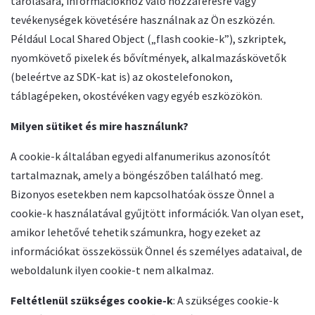
tárolására, információkhoz való hozzáférésre vagy
tevékenységek követésére használnak az Ön eszközén.
Például Local Shared Object („flash cookie-k”), szkriptek,
nyomkövető pixelek és bővítmények, alkalmazáskövetők
(beleértve az SDK-kat is) az okostelefonokon,
táblagépeken, okostévéken vagy egyéb eszközökön.
Milyen sütiket és mire használunk?
A cookie-k általában egyedi alfanumerikus azonosítót
tartalmaznak, amely a böngészőben található meg.
Bizonyos esetekben nem kapcsolhatóak össze Önnel a
cookie-k használatával gyűjtött információk. Van olyan eset,
amikor lehetővé tehetik számunkra, hogy ezeket az
információkat összekössük Önnel és személyes adataival, de
weboldalunk ilyen cookie-t nem alkalmaz.
Feltétlenül szükséges cookie-k
: A szükséges cookie-k