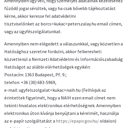
Amennyiben úgy véli, hogy személyes adatainak kezeléséhez
fűződő jogai sérültek, vagy ha csak bővebb tájékoztatást
kérne, akkor keresse fel adatvédelmi
tisztviselőnket az borcs<kukac>peterszalay.hu email címen,
vagy az ügyfészolgálatunkat.
Amennyiben nem elégedett a válaszunkkal, vagy közvetlen a
Hatósághoz szeretne fordulni, akkor felkeresheti
közvetlenül a Nemzeti Adatvédelmi és Információszabadság
Hatóságot az alábbi elérhetőségek egyikén:
Postacím: 1363 Budapest, Pf.: 9.;
telefon: +36 (30) 683-5969,
e-mail: ugyfelszolgalat<kukac>naih.hu (Felhívjuk az
érintettek figyelmét, hogy a NAIH ezen email címet nem
tekinti hivatalos elektronikus elérhetőségnek. Amennyiben
elektronikus úton kívánja benyújtani a kérelmét, használja
az e-papír szolgáltatást a
https://epapir.gov.hu/
oldalon)